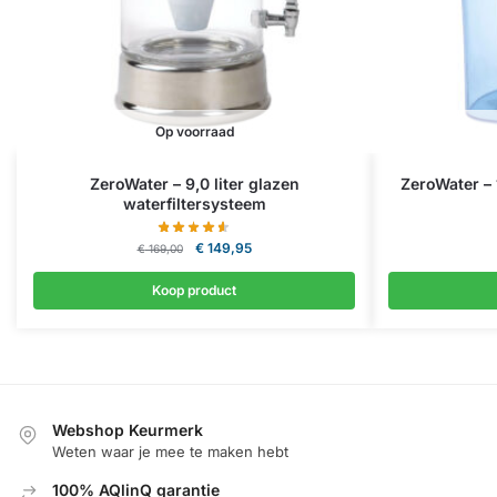
Op voorraad
ZeroWater – 9,0 liter glazen
ZeroWater – 1
waterfiltersysteem
€
149,95
€
169,00
Koop product
Webshop Keurmerk
Weten waar je mee te maken hebt
100% AQlinQ garantie