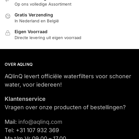
Op ons volledige Assortiment
Gratis Verzending
In Nederland en België
Eigen Voorraad
Directe levering uit eigen voorraad
OVER AQLINQ
AQlinQ levert officiële waterfilters voor schoner
water, voor iedereen!
Klantenservice
Vragen over onze producten of bestellingen?
Mail:
info@aqlinq.com
Tel: +31 107 932 369
Ma t/m Vr 09.00 – 17.00