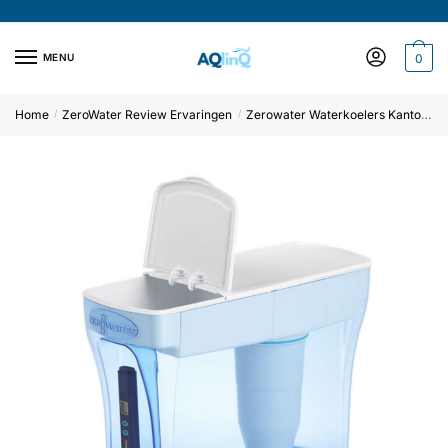
MENU
0
E-mail
*
Home
ZeroWater Review Ervaringen
Zerowater Waterkoelers Kantoor
/
/
Verzend