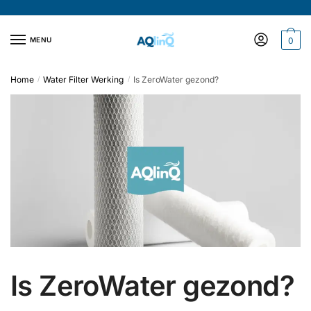
Verder
Doorgaan
naar
naar
navigatie
inhoud
MENU
0
Home
Water Filter Werking
Is ZeroWater gezond?
/
/
Is ZeroWater gezond?