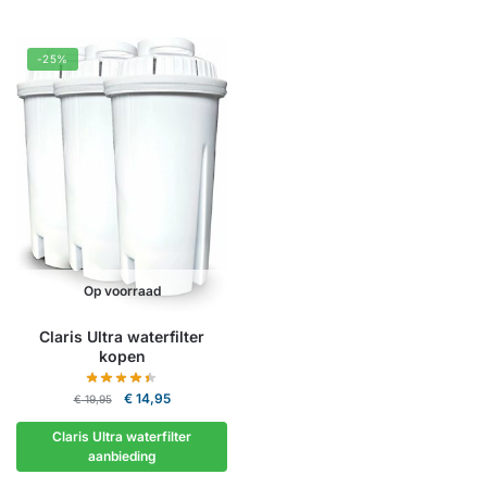
-25%
Op voorraad
Claris Ultra waterfilter
kopen
Oorspronkelijke
Huidige
€
14,95
€
19,95
prijs
prijs
Claris Ultra waterfilter
was:
is:
aanbieding
€ 19,95.
€ 14,95.