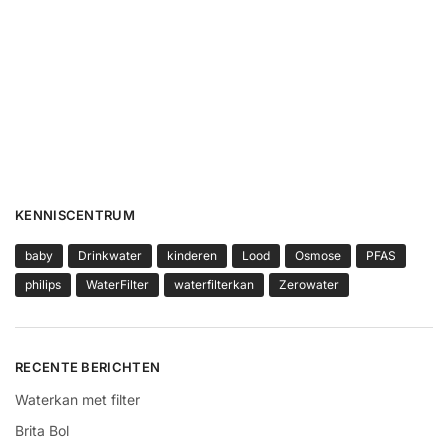
KENNISCENTRUM
baby
Drinkwater
kinderen
Lood
Osmose
PFAS
philips
WaterFilter
waterfilterkan
Zerowater
RECENTE BERICHTEN
Waterkan met filter
Brita Bol