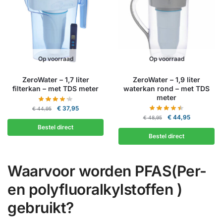
Op voorraad
Op voorraad
ZeroWater – 1,7 liter
ZeroWater – 1,9 liter
filterkan – met TDS meter
waterkan rond – met TDS
meter
Oorspronkelijke
Huidige
€
37,95
€
44,95
Oorspronkelijke
Huidige
prijs
prijs
€
44,95
€
48,95
prijs
prijs
was:
is:
Bestel direct
was:
is:
€ 44,95.
€ 37,95.
Bestel direct
€ 48,95.
€ 44,95.
Waarvoor worden PFAS(Per-
en polyfluoralkylstoffen )
gebruikt?