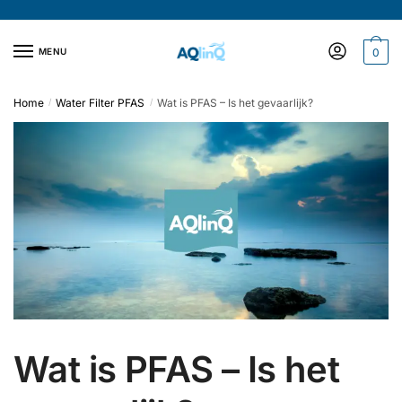
Verder
Doorgaan
naar
naar
navigatie
inhoud
MENU
0
Home
Water Filter PFAS
Wat is PFAS – Is het gevaarlijk?
/
/
Wat is PFAS – Is het