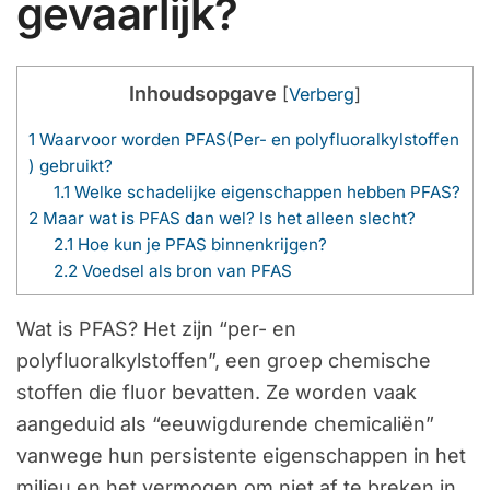
gevaarlijk?
Inhoudsopgave
[
Verberg
]
1
Waarvoor worden PFAS(Per- en polyfluoralkylstoffen
) gebruikt?
1.1
Welke schadelijke eigenschappen hebben PFAS?
2
Maar wat is PFAS dan wel? Is het alleen slecht?
2.1
Hoe kun je PFAS binnenkrijgen?
2.2
Voedsel als bron van PFAS
Wat is PFAS? Het zijn “per- en
polyfluoralkylstoffen”, een groep chemische
stoffen die fluor bevatten. Ze worden vaak
aangeduid als “eeuwigdurende chemicaliën”
vanwege hun persistente eigenschappen in het
milieu en het vermogen om niet af te breken in