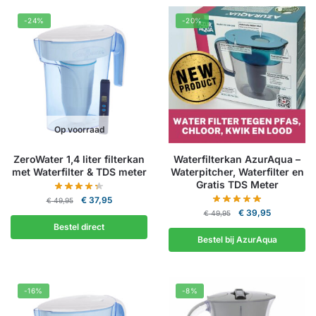
-24%
-20%
Op voorraad
ZeroWater 1,4 liter filterkan
Waterfilterkan AzurAqua –
met Waterfilter & TDS meter
Waterpitcher, Waterfilter en
Gratis TDS Meter
Oorspronkelijke
Huidige
€
37,95
€
49,95
Oorspronkelijke
Huidige
prijs
prijs
€
39,95
€
49,95
prijs
prijs
was:
is:
Bestel direct
was:
is:
€ 49,95.
€ 37,95.
Bestel bij AzurAqua
€ 49,95.
€ 39,95.
-16%
-8%