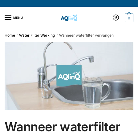
Verder
Doorgaan
naar
naar
navigatie
inhoud
MENU
0
Home
Water Filter Werking
Wanneer waterfilter vervangen
/
/
Wanneer waterfilter