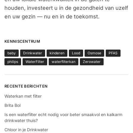
houden, investeert u in de gezondheid van uzelf
en uw gezin — nu en in de toekomst.
KENNISCENTRUM
baby
Drinkwater
kinderen
Lood
Osmose
PFAS
philips
WaterFilter
waterfilterkan
Zerowater
RECENTE BERICHTEN
Waterkan met filter
Brita Bol
Is een waterfilter echt nodig voor beter smaakvol en kalkarm
drinkwater thuis?
Chloor in je Drinkwater