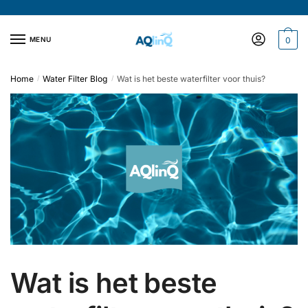
Verder
Doorgaan
naar
naar
navigatie
inhoud
MENU
0
Home
Water Filter Blog
Wat is het beste waterfilter voor thuis?
/
/
Wat is het beste