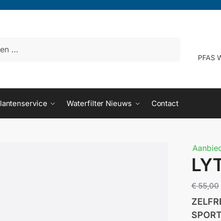
PFAS W
Achternaam
lantenservice
Waterfilter Nieuws
Contact
Achternaam
Aanbied
LY
nnummer
€
55,00
ZELFR
SPOR