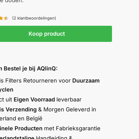
te doden.
(
2
klantbeoordelingen)
Koop product
 Bestel je bij AQlinQ:
is Filters Retourneren voor
Duurzaam
yclen
ct uit
Eigen Voorraad
leverbaar
is Verzending
& Morgen Geleverd in
rland en België
inele Producten
met Fabrieksgarantie
rlandstalige
Handleiding &