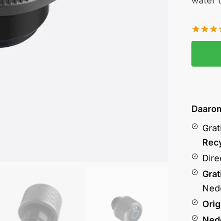
water 
Daarom
Grat
Rec
Dire
Grat
Nede
Orig
Nede