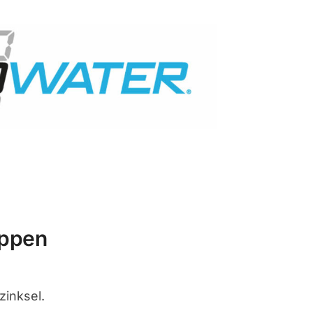
tappen
ezinksel.