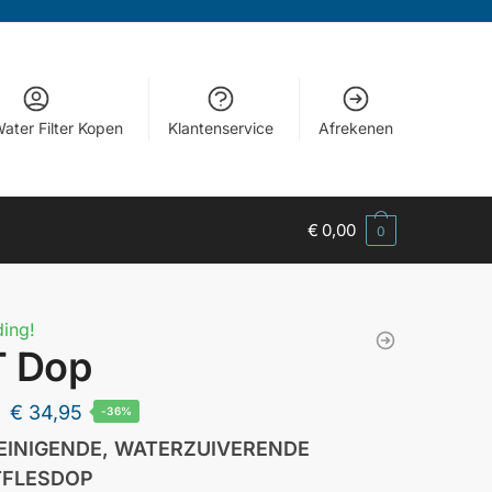
ater Filter Kopen
Klantenservice
Afrekenen
€
0,00
0
ing!
T Dop
€
34,95
-36%
EINIGENDE, WATERZUIVERENDE
TFLESDOP