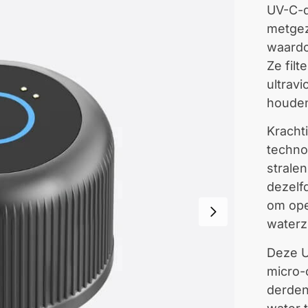
UV-C-d
metgez
waardo
Ze filt
ultravi
nd
houde
Krachti
techno
strale
dezelf
om ope
waterzu
Deze U
micro-
derden