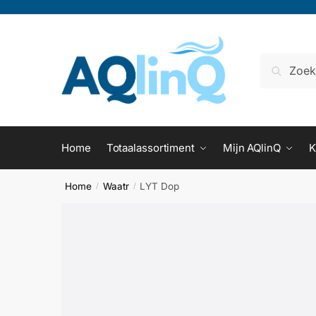
Naam
*
Voornaam
Home
Totaalassortiment
Mijn AQlinQ
K
Adres
*
Home
Waatr
LYT Dop
/
/
Voornaam
Telefoo
E-mail
*