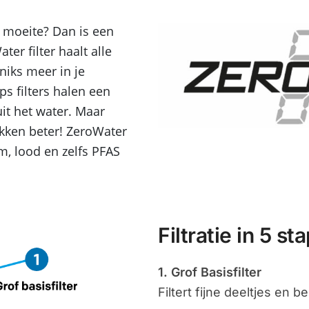
l moeite? Dan is een
er filter haalt alle
 niks meer in je
ps filters halen een
uit het water. Maar
tukken beter! ZeroWater
om, lood en zelfs PFAS
Filtratie in 5 s
1. Grof Basisfilter
Filtert fijne deeltjes en b