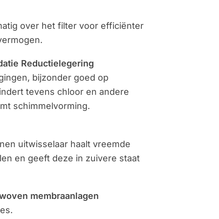
atig over het filter voor efficiënter
rvermogen.
datie Reductielegering
nigingen, bijzonder goed op
indert tevens chloor en andere
omt schimmelvorming.
onen uitwisselaar haalt vreemde
en en geeft deze in zuivere staat
on-woven membraanlagen
jes.