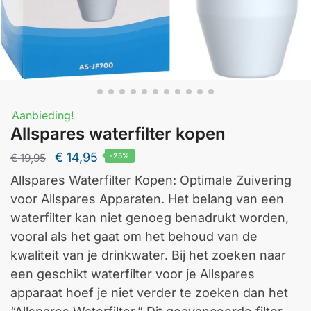
Aanbieding!
Allspares waterfilter kopen
Oorspronkelijke
Huidige
€
14,95
€
19,95
-25%
prijs
prijs
Allspares Waterfilter Kopen: Optimale Zuivering
was:
is:
voor Allspares Apparaten. Het belang van een
€ 19,95.
€ 14,95.
waterfilter kan niet genoeg benadrukt worden,
vooral als het gaat om het behoud van de
kwaliteit van je drinkwater. Bij het zoeken naar
een geschikt waterfilter voor je Allspares
apparaat hoef je niet verder te zoeken dan het