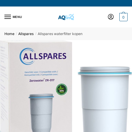
Verder
Doorgaan
naar
naar
E-mail
*
navigatie
inhoud
MENU
0
Home
Allspares
Allspares waterfilter kopen
/
/
Verzend