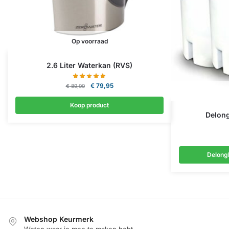
Op voorraad
2.6 Liter Waterkan (RVS)
Oorspronkelijke
Huidige
€
79,95
€
89,00
prijs
prijs
was:
is:
Koop product
€ 89,00.
€ 79,95.
Delong
Delongh
Webshop Keurmerk