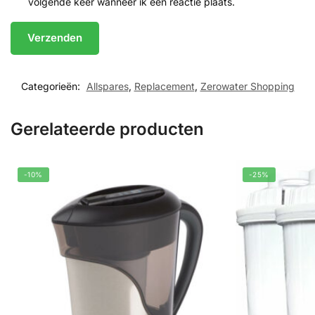
volgende keer wanneer ik een reactie plaats.
Categorieën:
Allspares
,
Replacement
,
Zerowater Shopping
Gerelateerde producten
-10%
-25%