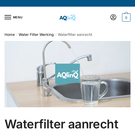
Verder
Doorgaan
naar
naar
navigatie
inhoud
MENU
0
Home
Water Filter Werking
Waterfilter aanrecht
/
/
Waterfilter aanrecht