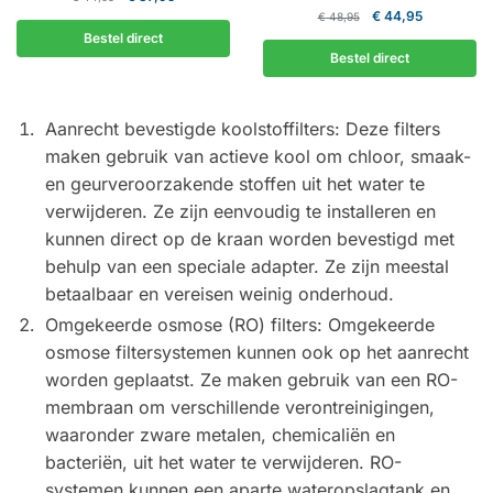
Oorspronkelijke
Huidige
prijs
prijs
€
44,95
€
48,95
prijs
prijs
was:
is:
Bestel direct
was:
is:
€ 44,95.
€ 37,95.
Bestel direct
€ 48,95.
€ 44,95.
Aanrecht bevestigde koolstoffilters: Deze filters
maken gebruik van actieve kool om chloor, smaak-
en geurveroorzakende stoffen uit het water te
verwijderen. Ze zijn eenvoudig te installeren en
kunnen direct op de kraan worden bevestigd met
behulp van een speciale adapter. Ze zijn meestal
betaalbaar en vereisen weinig onderhoud.
Omgekeerde osmose (RO) filters: Omgekeerde
osmose filtersystemen kunnen ook op het aanrecht
worden geplaatst. Ze maken gebruik van een RO-
membraan om verschillende verontreinigingen,
waaronder zware metalen, chemicaliën en
bacteriën, uit het water te verwijderen. RO-
systemen kunnen een aparte wateropslagtank en