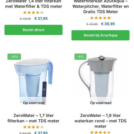
ZeroWater 1,4 liter filterkan
Waterfilterkan AzurAqua –
met Waterfilter & TDS meter
Waterpitcher, Waterfilter en
Gratis TDS Meter
Oorspronkelijke
Huidige
€
37,95
€
49,95
Oorspronkelijke
Huidige
prijs
prijs
€
39,95
€
49,95
prijs
prijs
was:
is:
Bestel direct
was:
is:
€ 49,95.
€ 37,95.
Bestel bij AzurAqua
€ 49,95.
€ 39,95.
-16%
-8%
Op voorraad
Op voorraad
ZeroWater – 1,7 liter
ZeroWater – 1,9 liter
filterkan – met TDS meter
waterkan rond – met TDS
meter
Oorspronkelijke
Huidige
€
37,95
€
44,95