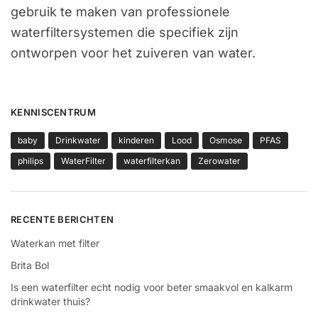
gebruik te maken van professionele
waterfiltersystemen die specifiek zijn
ontworpen voor het zuiveren van water.
KENNISCENTRUM
baby
Drinkwater
kinderen
Lood
Osmose
PFAS
philips
WaterFilter
waterfilterkan
Zerowater
RECENTE BERICHTEN
Waterkan met filter
Brita Bol
Is een waterfilter echt nodig voor beter smaakvol en kalkarm
drinkwater thuis?