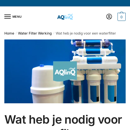
Verder
Doorgaan
naar
naar
navigatie
inhoud
MENU
0
Home
Water Filter Werking
Wat heb je nodig voor een waterfilter
/
/
Wat heb je nodig voor