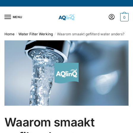
Verder
Doorgaan
naar
naar
navigatie
inhoud
MENU
0
Home
Water Filter Werking
Waarom smaakt gefilterd water anders?
/
/
Waarom smaakt