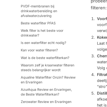
probeer
PVDF-membranen bij
filteren:
drinkwaterbereiding en
afvalwaterzuivering
Voorf
Beste waterfilter PFAS
voorf
verwi
Welk filter is het beste voor
drinkwater?
Koke
Is een waterfilter echt nodig?
Laat 
volge
Kan voor water filteren?
Chem
Wat is de beste waterfilterkan?
water
Waarom zelf je kraanwater filteren
Volg 
steeds belangrijker wordt
Filtra
Aqualine Waterfilter Onzin? Review
deelt
en Ervaringen
“stro
AzurAqua Review en Ervaringen,
Distil
de Beste Waterfilterkan?
afkoe
Zerowater Review en Ervaringen
het i