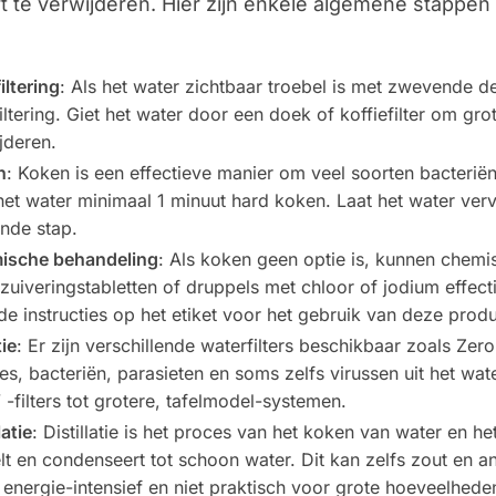
t te verwijderen. Hier zijn enkele algemene stappen
iltering
: Als het water zichtbaar troebel is met zwevende d
iltering. Giet het water door een doek of koffiefilter om grot
jderen.
n
: Koken is een effectieve manier om veel soorten bacterië
het water minimaal 1 minuut hard koken. Laat het water ver
nde stap.
ische behandeling
: Als koken geen optie is, kunnen chem
zuiveringstabletten of druppels met chloor of jodium effecti
de instructies op het etiket voor het gebruik van deze prod
tie
: Er zijn verschillende waterfilters beschikbaar zoals Zer
jes, bacteriën, parasieten en soms zelfs virussen uit het wa
” -filters tot grotere, tafelmodel-systemen.
latie
: Distillatie is het proces van het koken van water en 
lt en condenseert tot schoon water. Dit kan zelfs zout en a
s energie-intensief en niet praktisch voor grote hoeveelhede