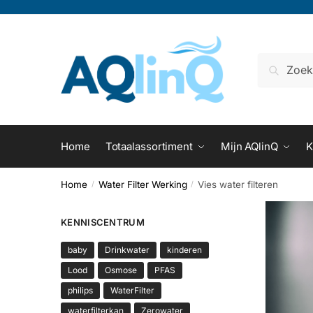
Verder
Doorgaan
naar
naar
navigatie
inhoud
Zoeken
naar:
Home
Totaalassortiment
Mijn AQlinQ
K
Home
Water Filter Werking
Vies water filteren
/
/
KENNISCENTRUM
baby
Drinkwater
kinderen
Lood
Osmose
PFAS
philips
WaterFilter
waterfilterkan
Zerowater