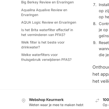
Big Berkey Review en Ervaringen
Instal
Aqualina Aqualive Review en
op zi
Ervaringen
op het
AQUA Logic Review en Ervaringen
Contr
je op
Is het Brita waterfilter effectief in
het verminderen van PFAS?
geïns
Reset
Welk filter is het beste voor
drinkwater?
wanne
die j
Welke waterfilters voor
thuisgebruik verwijderen PFAS?
Onthoud
het appa
het veil
Webshop Keurmerk
100
Weten waar je mee te maken hebt
Op 