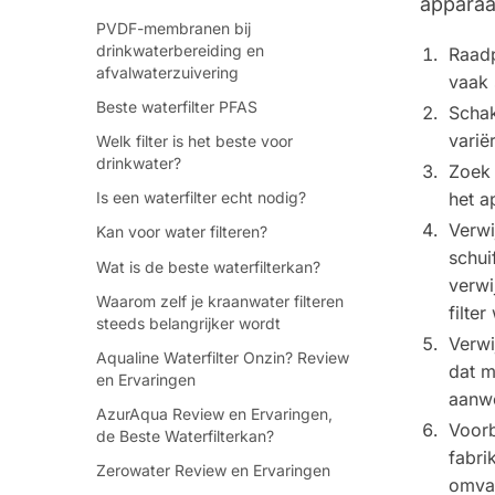
apparaa
PVDF-membranen bij
drinkwaterbereiding en
Raadp
afvalwaterzuivering
vaak 
Beste waterfilter PFAS
Schak
varië
Welk filter is het beste voor
drinkwater?
Zoek 
het a
Is een waterfilter echt nodig?
Verwi
Kan voor water filteren?
schui
Wat is de beste waterfilterkan?
verwi
Waarom zelf je kraanwater filteren
filte
steeds belangrijker wordt
Verwi
Aqualine Waterfilter Onzin? Review
dat m
en Ervaringen
aanwe
AzurAqua Review en Ervaringen,
Voorb
de Beste Waterfilterkan?
fabri
Zerowater Review en Ervaringen
omvat