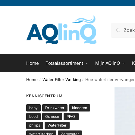
Verder
Doorgaan
naar
naar
navigatie
inhoud
Zoeken
naar:
Home
Totaalassortiment
Mijn AQlinQ
K
Home
Water Filter Werking
Hoe waterfilter vervange
/
/
KENNISCENTRUM
baby
Drinkwater
kinderen
Lood
Osmose
PFAS
philips
WaterFilter
waterfilterkan
Zerowater