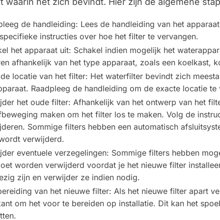
t waarin het zich bevindt. Hier zijn de algemene sta
leeg de handleiding: Lees de handleiding van het apparaat w
specifieke instructies over hoe het filter te vervangen.
el het apparaat uit: Schakel indien mogelijk het waterapparaa
ren afhankelijk van het type apparaat, zoals een koelkast, k
de locatie van het filter: Het waterfilter bevindt zich meesta
pparaat. Raadpleeg de handleiding om de exacte locatie te 
jder het oude filter: Afhankelijk van het ontwerp van het filt
fbeweging maken om het filter los te maken. Volg de instruct
jderen. Sommige filters hebben een automatisch afsluitsys
r wordt verwijderd.
jder eventuele verzegelingen: Sommige filters hebben moge
oet worden verwijderd voordat je het nieuwe filter installee
zig zijn en verwijder ze indien nodig.
ereiding van het nieuwe filter: Als het nieuwe filter apart ve
kant om het voor te bereiden op installatie. Dit kan het spo
ten.