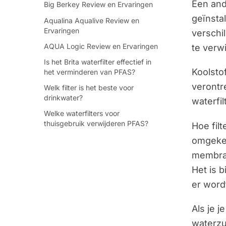
Een and
Big Berkey Review en Ervaringen
geïnsta
Aqualina Aqualive Review en
Ervaringen
verschil
AQUA Logic Review en Ervaringen
te verw
Is het Brita waterfilter effectief in
Koolstof
het verminderen van PFAS?
verontr
Welk filter is het beste voor
drinkwater?
waterfi
Welke waterfilters voor
thuisgebruik verwijderen PFAS?
Hoe fil
omgekee
membraa
Het is 
er wordt
Als je 
waterzu