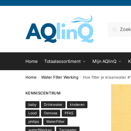
Verder
Doorgaan
naar
naar
navigatie
inhoud
Zoeken
naar:
Home
Totaalassortiment
Mijn AQlinQ
K
Home
Water Filter Werking
Hoe filter je kraanwater #
/
/
KENNISCENTRUM
baby
Drinkwater
kinderen
Lood
Osmose
PFAS
philips
WaterFilter
waterfilterkan
Zerowater