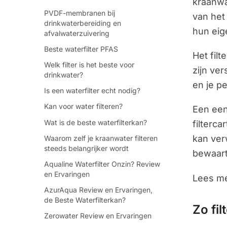
kraanwa
PVDF-membranen bij
van het
drinkwaterbereiding en
hun eig
afvalwaterzuivering
Beste waterfilter PFAS
Het filt
Welk filter is het beste voor
zijn ve
drinkwater?
en je p
Is een waterfilter echt nodig?
Kan voor water filteren?
Een een
Wat is de beste waterfilterkan?
filterc
kan ver
Waarom zelf je kraanwater filteren
steeds belangrijker wordt
bewaart
Aqualine Waterfilter Onzin? Review
en Ervaringen
Lees me
AzurAqua Review en Ervaringen,
de Beste Waterfilterkan?
Zo fil
Zerowater Review en Ervaringen