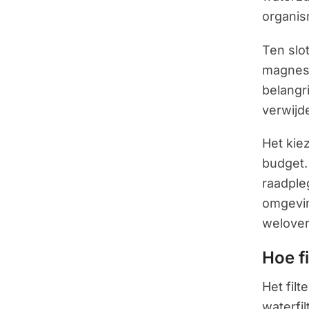
organis
Ten slo
magnesi
belangr
verwijd
Het kiez
budget. 
raadple
omgevin
welover
Hoe fi
Het fil
waterfi