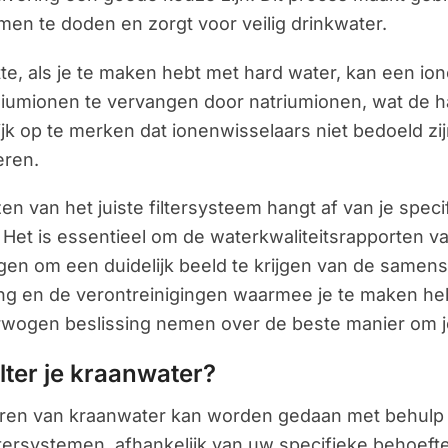
men te doden en zorgt voor veilig drinkwater.
tte, als je te maken hebt met hard water, kan een i
umionen te vervangen door natriumionen, wat de har
ijk op te merken dat ionenwisselaars niet bedoeld zi
eren.
en van het juiste filtersysteem hangt af van je spec
Het is essentieel om de waterkwaliteitsrapporten van 
gen om een duidelijk beeld te krijgen van de samenst
g en de verontreinigingen waarmee je te maken heb
wogen beslissing nemen over de beste manier om je 
lter je kraanwater
?
teren van kraanwater kan worden gedaan met behulp 
ltersystemen, afhankelijk van uw specifieke behoefte