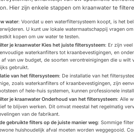
on. Hier zijn enkele stappen om kraanwater te filtere
uw water
: Voordat u een waterfiltersysteem koopt, is het bel
verwijderen. U kunt uw lokale watermaatschappij vragen om 
testkit kopen om uw water te testen.
ilter je kraanwater Kies het juiste filtersysteem
: Er zijn vee
envoudige waterkanfilters tot kraanbevestigingen, en onde
 af van uw budget, de soorten verontreinigingen die u wilt 
ijks gebruikt.
llatie van het filtersysteem
: De installatie van het filtersyst
ge, zoals waterkanfilters of kraanbevestigingen, zijn eenvo
otsteen of hele-huis systemen, kunnen professionele install
ilter je kraanwater Onderhoud van het filtersysteem
: Alle 
tief te blijven werken. Dit omvat meestal het regelmatig ve
velingen van de fabrikant.
de gebruikte filters op de juiste manier weg
: Sommige filte
ewone huishoudelijk afval moeten worden weggegooid. Contr