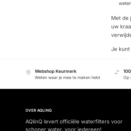
weten
Met de 
uw kraa
verwijd
Je kunt
Webshop Keurmerk
100
Weten waar je mee te maken hebt
Op 
OVER AQLINQ
AQlinQ levert officiële waterfilters voor
schoner water, voor iedereen!