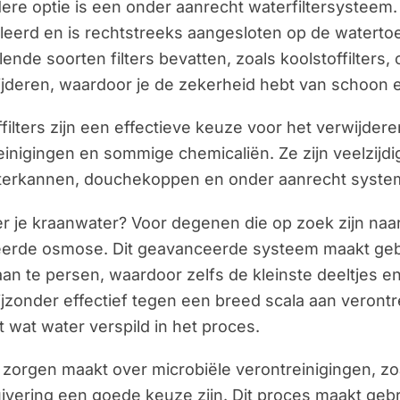
ere optie is een onder aanrecht waterfiltersysteem.
lleerd en is rechtstreeks aangesloten op de watertoe
lende soorten filters bevatten, zoals koolstoffilter
ijderen, waardoor je de zekerheid hebt van schoon 
filters zijn een effectieve keuze voor het verwijder
einigingen en sommige chemicaliën. Ze zijn veelzijd
lterkannen, douchekoppen en onder aanrecht systeme
ter je kraanwater? Voor degenen die op zoek zijn naar
rde osmose. Dit geavanceerde systeem maakt gebr
n te persen, waardoor zelfs de kleinste deeltjes e
bijzonder effectief tegen een breed scala aan verontr
 wat water verspild in het proces.
je zorgen maakt over microbiële verontreinigingen, zo
ivering een goede keuze zijn. Dit proces maakt gebru