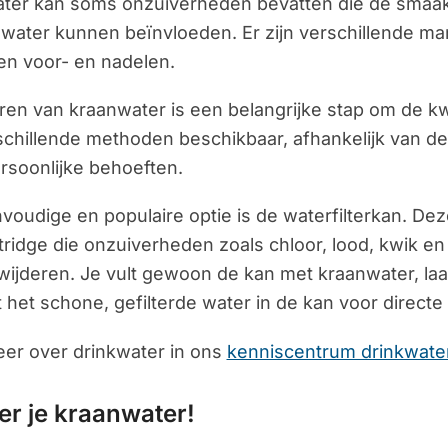
ter kan soms onzuiverheden bevatten die de smaak,
 water kunnen beïnvloeden. Er zijn verschillende man
en voor- en nadelen.
eren van kraanwater is een belangrijke stap om de kwa
rschillende methoden beschikbaar, afhankelijk van d
ersoonlijke behoeften.
voudige en populaire optie is de waterfilterkan. De
artridge die onzuiverheden zoals chloor, lood, kwik
wijderen. Je vult gewoon de kan met kraanwater, laat
 het schone, gefilterde water in de kan voor direct
er over drinkwater in ons
kenniscentrum drinkwate
ter je kraanwater!