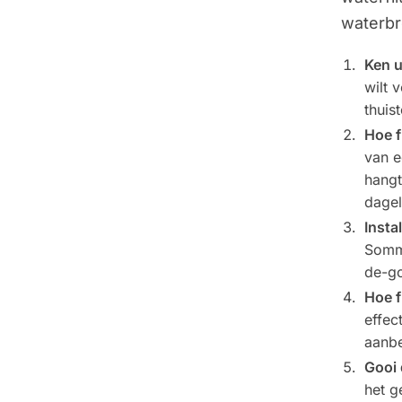
waterbr
Ken 
wilt 
thuis
Hoe f
van e
hangt
dagel
Insta
Sommi
de-go
Hoe f
effec
aanbe
Gooi 
het g